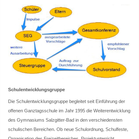
Gremien
Schulvorstand
Schulelternrat
Schulordnung
GANZTAGSSCHULE
Schulentwicklungsgruppe
Berufliche Orientierung
Die Schulentwicklungsgruppe begleitet seit Einführung der
Konzept
offenen Ganztagsschule im Jahr 1995 die Weiterentwicklung
des Gymnasiums Salzgitter-Bad in den verschiedensten
Leuchtturmschule
schulischen Bereichen. Ob neue Schulordnung, Schulfeste,
Organisation des Freizeitbereiches, Projektunterricht,