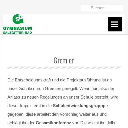
https://gymszbad.de/adderall-
Suchen
kaufen/
https://gymszbad.de/attentin-
...
ohne-
AKTUELLES
rezept/
https://gymszbad.de/elvanse-
IServ
rezeptfrei/
https://gymszbad.de/ritalin-
schweiz/
https://gymszbad.de/vyvanse-
Flyer
bestellen/
Gremien
Wir helfen gerne weiter
Fanshop des GSB
Die Entscheidungskraft und die Projektausführung ist an
unser Schule durch Gremien geregelt. Wenn nun also der
Präsentation vom 16.2.26
Anlass zu neuen Regelungen an unser Schule besteht, wird
dieser Impuls erst in die
Schulentwicklungsgrupppe
ÜBER UNS
gegeben, diese arbeitet den Vorschlag weiter aus und
schlägt ihn der
Gesamtkonferenz
vor. Diese gibt ihn, falls
Schüler