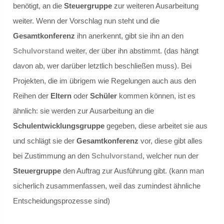
benötigt, an die
Steuergruppe
zur weiteren Ausarbeitung
Schülersprecher
weiter. Wenn der Vorschlag nun steht und die
Gesamtkonferenz
ihn anerkennt, gibt sie ihn an den
Kollegium
Schulvorstand
weiter, der über ihn abstimmt. (das hängt
davon ab, wer darüber letztlich beschließen muss). Bei
Schulleitung und Koordinatoren
Projekten, die im übrigem wie Regelungen auch aus den
Eingangsstufe
Reihen der
Eltern
oder
Schüler
kommen können, ist es
ähnlich: sie werden zur Ausarbeitung an die
Mittelstufe
Schulentwicklungsgruppe
gegeben, diese arbeitet sie aus
und schlägt sie der
Gesamtkonferenz
vor, diese gibt alles
Oberstufe
bei Zustimmung an den
Schulvorstand
, welcher nun der
Schulleitbild
Steuergruppe
den Auftrag zur Ausführung gibt. (kann man
sicherlich zusammenfassen, weil das zumindest ähnliche
Ansprechpartner
Entscheidungsprozesse sind)
Vereine