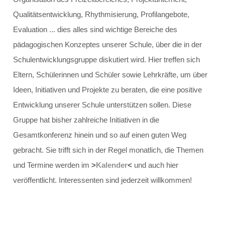
Step.ing
Qualitätsentwicklung, Rhythmisierung, Profilangebote,
Schulsozialarbeit
Evaluation ... dies alles sind wichtige Bereiche des
pädagogischen Konzeptes unserer Schule, über die in der
Schulsozialarbeit
Schulentwicklungsgruppe diskutiert wird. Hier treffen sich
Eltern, Schülerinnen und Schüler sowie Lehrkräfte, um über
Verortung / Konzept
Ideen, Initiativen und Projekte zu beraten, die eine positive
Entwicklung unserer Schule unterstützen sollen. Diese
Definition
Gruppe hat bisher zahlreiche Initiativen in die
Schweigepflicht
Gesamtkonferenz hinein und so auf einen guten Weg
gebracht. Sie trifft sich in der Regel monatlich, die Themen
Team und Kontakt
und Termine werden im
>
Kalender
<
und auch hier
veröffentlicht. Interessenten sind jederzeit willkommen!
Beratungsnetzwerk
Präventionsarbeit