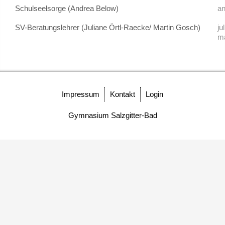
Schulseelsorge (Andrea Below)
a
Schülersprecher
SV-Beratungslehrer (Juliane Örtl-Raecke/ Martin Gosch)
ju
m
Kollegium
Schulleitung und Koordinatoren
Impressum
Kontakt
Login
Eingangsstufe
Gymnasium Salzgitter-Bad
Mittelstufe
Oberstufe
Schulleitbild
Ansprechpartner
Vereine