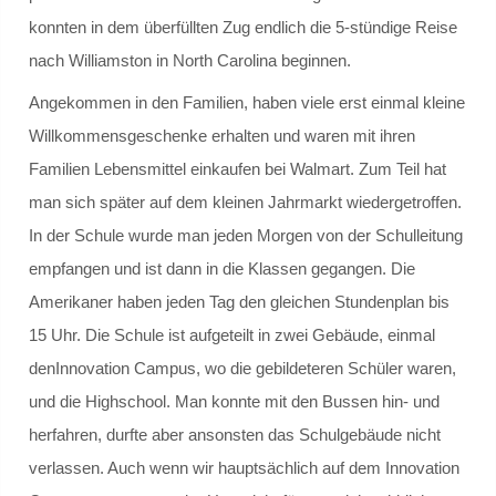
Step.ing
konnten in dem überfüllten Zug endlich die 5-stündige Reise
nach Williamston in North Carolina beginnen.
Schulsozialarbeit
Angekommen in den Familien, haben viele erst einmal kleine
Schulsozialarbeit
Willkommensgeschenke erhalten und waren mit ihren
Familien Lebensmittel einkaufen bei Walmart. Zum Teil hat
Verortung / Konzept
man sich später auf dem kleinen Jahrmarkt wiedergetroffen.
Definition
In der Schule wurde man jeden Morgen von der Schulleitung
empfangen und ist dann in die Klassen gegangen. Die
Schweigepflicht
Amerikaner haben jeden Tag den gleichen Stundenplan bis
15 Uhr. Die Schule ist aufgeteilt in zwei Gebäude, einmal
Team und Kontakt
denInnovation Campus, wo die gebildeteren Schüler waren,
und die Highschool. Man konnte mit den Bussen hin- und
Beratungsnetzwerk
herfahren, durfte aber ansonsten das Schulgebäude nicht
Präventionsarbeit
verlassen. Auch wenn wir hauptsächlich auf dem Innovation