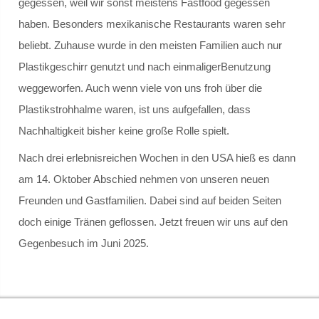
gegessen, weil wir sonst meistens Fastfood gegessen
Curricula
haben. Besonders mexikanische Restaurants waren sehr
beliebt. Zuhause wurde in den meisten Familien auch nur
Sprachzertifikat DELF
Plastikgeschirr genutzt und nach einmaligerBenutzung
weggeworfen. Auch wenn viele von uns froh über die
Geschichte
Plastikstrohhalme waren, ist uns aufgefallen, dass
Nachhaltigkeit bisher keine große Rolle spielt.
Informatik
Nach drei erlebnisreichen Wochen in den USA hieß es dann
Kunst
am 14. Oktober Abschied nehmen von unseren neuen
Freunden und Gastfamilien. Dabei sind auf beiden Seiten
Latein
doch einige Tränen geflossen. Jetzt freuen wir uns auf den
Mathematik
Gegenbesuch im Juni 2025.
Musik
Physik