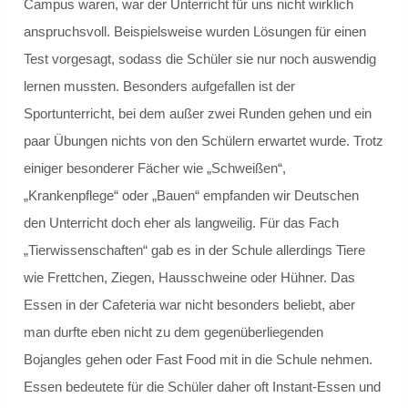
Campus waren, war der Unterricht für uns nicht wirklich
Planspiel Sucht
anspruchsvoll. Beispielsweise wurden Lösungen für einen
Test vorgesagt, sodass die Schüler sie nur noch auswendig
Sicherheitstraining
lernen mussten. Besonders aufgefallen ist der
Medientage
Sportunterricht, bei dem außer zwei Runden gehen und ein
paar Übungen nichts von den Schülern erwartet wurde. Trotz
Patenprogramm
einiger besonderer Fächer wie „Schweißen“,
„Krankenpflege“ oder „Bauen“ empfanden wir Deutschen
Schülermediator*innen-AG
den Unterricht doch eher als langweilig. Für das Fach
Bericht 2012
„Tierwissenschaften“ gab es in der Schule allerdings Tiere
wie Frettchen, Ziegen, Hausschweine oder Hühner. Das
Bericht 2024
Essen in der Cafeteria war nicht besonders beliebt, aber
man durfte eben nicht zu dem gegenüberliegenden
Bericht 2025
Bojangles gehen oder Fast Food mit in die Schule nehmen.
Essen bedeutete für die Schüler daher oft Instant-Essen und
Bericht 2026