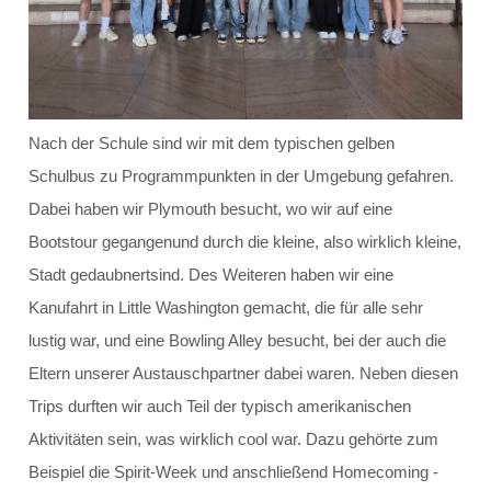
Musik AGs
Kletter-AG
Nach der Schule sind wir mit dem typischen gelben
Schulsanitätsdienst
Schulbus zu Programmpunkten in der Umgebung gefahren.
Dabei haben wir Plymouth besucht, wo wir auf eine
Cafeteria
Bootstour gegangenund durch die kleine, also wirklich kleine,
Schulbibliothek
Stadt gedaubnertsind. Des Weiteren haben wir eine
Kanufahrt in Little Washington gemacht, die für alle sehr
Begabungsförderung
lustig war, und eine Bowling Alley besucht, bei der auch die
Eltern unserer Austauschpartner dabei waren. Neben diesen
Projekte
Trips durften wir auch Teil der typisch amerikanischen
Medienscouts
Aktivitäten sein, was wirklich cool war. Dazu gehörte zum
Beispiel die Spirit-Week und anschließend Homecoming -
Internationale Partnerschaften