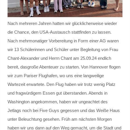
Schülersprecher
Nach mehreren Jahren hatten wir glücklicherweise wieder
Kollegium
die Chance, den USA-Austausch stattfinden zu lassen.
Schulleitung und Koordinatoren
Nach mehrmonatiger Vorbereitung in Form einer AG waren
wir 13 Schülerinnen und Schüler unter Begleitung von Frau
Eingangsstufe
Chant-Alexander und Herrn Chant am 25.09.24 endlich
bereit, dasgroße Abenteuer zu starten. Von Hannover flogen
Mittelstufe
wir zum Pariser Flughafen, wo uns eine langweilige
Oberstufe
Wartezeit erwartete. Den Flug haben wir trotz wenig Platz
und fragwürdigem Essen gut überstanden. Abends in
Schulleitbild
Washington angekommen, haben wir ungeachtet des
Jetlags noch bei Five Guys gegessen und das Weiße Haus
Ansprechpartner
unter Beleuchtung gesehen. Früh am nächsten Morgen
haben wir uns dann auf den Weg gemacht, um die Stadt und
Vereine