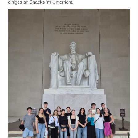
einiges an Snacks im Unterricht.
Klassenrat
Räumlichkeiten
Arbeitsgemeinschaften / Wahlunterricht
Model United Nations
Ski - AG
Theater
Schulmediator*innen-AG
Schulgarten-AG
Fahrrad-AG