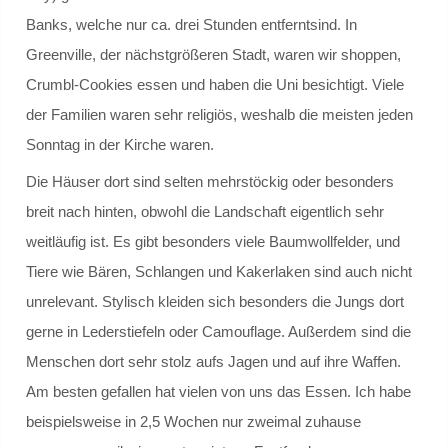
Deutsch
Banks, welche nur ca. drei Stunden entferntsind. In
Greenville, der nächstgrößeren Stadt, waren wir shoppen,
Deutsch als Zweitsprache
Crumbl-Cookies essen und haben die Uni besichtigt. Viele
der Familien waren sehr religiös, weshalb die meisten jeden
Englisch
Sonntag in der Kirche waren.
Erdkunde
Die Häuser dort sind selten mehrstöckig oder besonders
breit nach hinten, obwohl die Landschaft eigentlich sehr
Geografische Exkursionen
weitläufig ist. Es gibt besonders viele Baumwollfelder, und
Tiere wie Bären, Schlangen und Kakerlaken sind auch nicht
Exkursion zum Brocken
unrelevant. Stylisch kleiden sich besonders die Jungs dort
Exkursion zur Salzgitter AG
gerne in Lederstiefeln oder Camouflage. Außerdem sind die
Menschen dort sehr stolz aufs Jagen und auf ihre Waffen.
Französisch
Am besten gefallen hat vielen von uns das Essen. Ich habe
beispielsweise in 2,5 Wochen nur zweimal zuhause
Frankreichaustausch