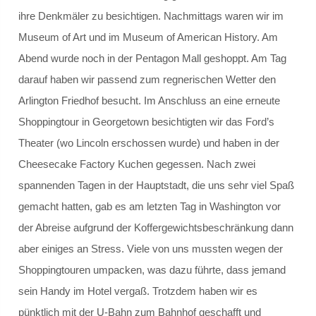
ihre Denkmäler zu besichtigen. Nachmittags waren wir im
Gremien
Museum of Art und im Museum of American History. Am
Abend wurde noch in der Pentagon Mall geshoppt. Am Tag
Schulvorstand
darauf haben wir passend zum regnerischen Wetter den
Arlington Friedhof besucht. Im Anschluss an eine erneute
Schulelternrat
Shoppingtour in Georgetown besichtigten wir das Ford’s
Schulordnung
Theater (wo Lincoln erschossen wurde) und haben in der
Cheesecake Factory Kuchen gegessen. Nach zwei
GANZTAGSSCHULE
spannenden Tagen in der Hauptstadt, die uns sehr viel Spaß
gemacht hatten, gab es am letzten Tag in Washington vor
Berufliche Orientierung
der Abreise aufgrund der Koffergewichtsbeschränkung dann
Konzept
aber einiges an Stress. Viele von uns mussten wegen der
Shoppingtouren umpacken, was dazu führte, dass jemand
Leuchtturmschule
sein Handy im Hotel vergaß. Trotzdem haben wir es
pünktlich mit der U-Bahn zum Bahnhof geschafft und