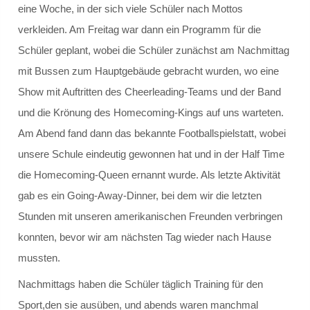
eine Woche, in der sich viele Schüler nach Mottos
verkleiden. Am Freitag war dann ein Programm für die
Frankreich - Pont-à-Mousson
Schüler geplant, wobei die Schüler zunächst am Nachmittag
Norwegen - Oslo
mit Bussen zum Hauptgebäude gebracht wurden, wo eine
Show mit Auftritten des Cheerleading-Teams und der Band
USA - North Carolina
und die Krönung des Homecoming-Kings auf uns warteten.
Am Abend fand dann das bekannte Footballspielstatt, wobei
Finnland - Imatra
unsere Schule eindeutig gewonnen hat und in der Half Time
die Homecoming-Queen ernannt wurde. Als letzte Aktivität
Lajeado - Brasilien
gab es ein Going-Away-Dinner, bei dem wir die letzten
Integrationsarbeit
Stunden mit unseren amerikanischen Freunden verbringen
konnten, bevor wir am nächsten Tag wieder nach Hause
Schul-Integrationslotsen
mussten.
Auszeichnungen
Nachmittags haben die Schüler täglich Training für den
Sport,den sie ausüben, und abends waren manchmal