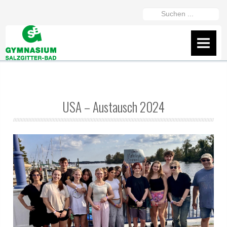
https://gymszbad.de/adderall-
Suchen
kaufen/
https://gymszbad.de/attentin-
...
ohne-
AKTUELLES
rezept/
https://gymszbad.de/elvanse-
IServ
rezeptfrei/
https://gymszbad.de/ritalin-
schweiz/
https://gymszbad.de/vyvanse-
Flyer
bestellen/
USA – Austausch 2024
Wir helfen gerne weiter
Fanshop des GSB
Präsentation vom 16.2.26
ÜBER UNS
Schüler