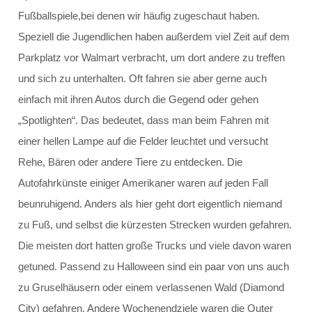
Internationale Mittagspause
Fußballspiele,bei denen wir häufig zugeschaut haben.
Speziell die Jugendlichen haben außerdem viel Zeit auf dem
Elternnetzwerk Integration
Parkplatz vor Walmart verbracht, um dort andere zu treffen
Demokratiebildung
und sich zu unterhalten. Oft fahren sie aber gerne auch
einfach mit ihren Autos durch die Gegend oder gehen
UNTERRICHT
„Spotlighten“. Das bedeutet, dass man beim Fahren mit
einer hellen Lampe auf die Felder leuchtet und versucht
Fachgruppen
Rehe, Bären oder andere Tiere zu entdecken. Die
Autofahrkünste einiger Amerikaner waren auf jeden Fall
Biologie
beunruhigend. Anders als hier geht dort eigentlich niemand
Schulwald
zu Fuß, und selbst die kürzesten Strecken wurden gefahren.
Die meisten dort hatten große Trucks und viele davon waren
Chemie
getuned. Passend zu Halloween sind ein paar von uns auch
zu Gruselhäusern oder einem verlassenen Wald (Diamond
Darstellendes Spiel
City) gefahren. Andere Wochenendziele waren die Outer